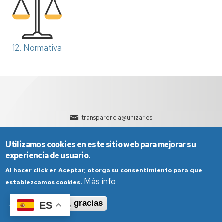
12. Normativa
transparencia@unizar.es
Utilizamos cookies en este sitio web para mejorar su
experiencia de usuario.
Al hacer click en Aceptar, otorga su consentimiento para que
Más info
establezcamos cookies.
Aviso Legal
Condiciones generales de uso
Aceptar
No, gracias
ES
Política de Privacidad
Política de Cookies
Política de Accesibilidad